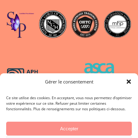
Fondation suisse
Gérer le consentement
pour les médecines
complémentaires
Ce site utilise des cookies. En acceptant, vous nous permettez d’optimiser
votre expérience sur ce site. Refuser peut limiter certaines
fonctionnalités. Plus de renseignements sur nos politiques ci-dessous.
Conditions
Politique de cookies
générales
Accepter
Politique de
Mentions légales