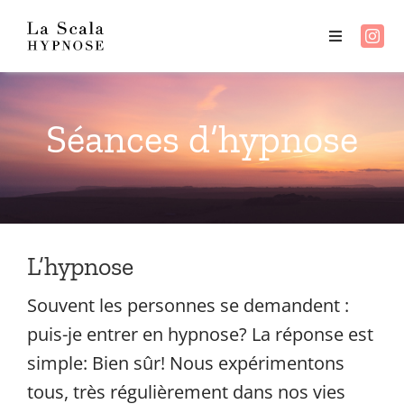
Passer
au
Toggle
Navigation
contenu
À propos
Séances d’hypnose
Hypnose
Reiki
Événements
L’hypnose
Souvent les personnes se demandent :
Témoignages
puis-je entrer en hypnose? La réponse est
simple: Bien sûr! Nous expérimentons
Contact
tous, très régulièrement dans nos vies