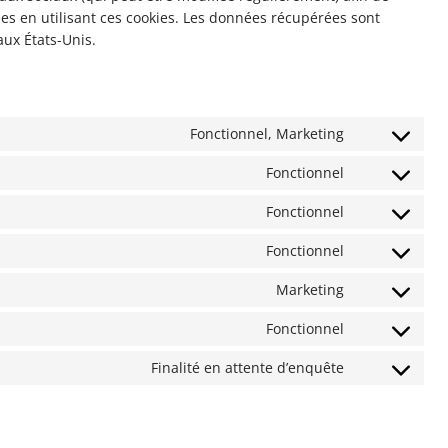
tées en utilisant ces cookies. Les données récupérées sont
ux États-Unis.
Fonctionnel, Marketing
Consent
to
Fonctionnel
Consent
service
to
google-
Fonctionnel
Consent
service
recaptcha
to
wordpress
Fonctionnel
Consent
service
to
polylang
Marketing
Consent
service
to
complianz
Fonctionnel
Consent
service
to
youtube
Finalité en attente d’enquête
Consent
service
to
avada-
service
privacy-
divers