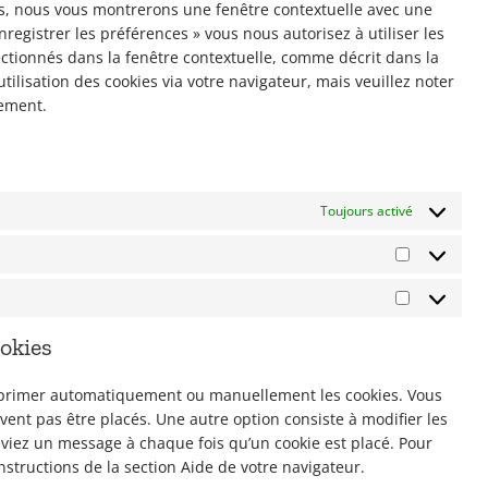
bar
ois, nous vous montrerons une fenêtre contextuelle avec une
nregistrer les préférences » vous nous autorisez à utiliser les
ectionnés dans la fenêtre contextuelle, comme décrit dans la
tilisation des cookies via votre navigateur, mais veuillez noter
tement.
Toujours activé
Statistiqu
Marketing
ookies
upprimer automatiquement ou manuellement les cookies. Vous
ent pas être placés. Une autre option consiste à modifier les
eviez un message à chaque fois qu’un cookie est placé. Pour
nstructions de la section Aide de votre navigateur.